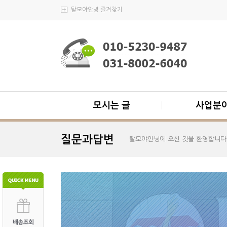
탈모야안녕 즐겨찾기
모시는 글
사업분
질문과답변
탈모야안녕에 오신 것을 환영합니다